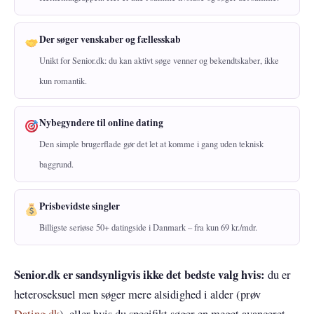
Der søger venskaber og fællesskab
Unikt for Senior.dk: du kan aktivt søge venner og bekendtskaber, ikke
kun romantik.
Nybegyndere til online dating
Den simple brugerflade gør det let at komme i gang uden teknisk
baggrund.
Prisbevidste singler
Billigste seriøse 50+ datingside i Danmark – fra kun 69 kr./mdr.
Senior.dk er sandsynligvis ikke det bedste valg hvis:
du er
heteroseksuel men søger mere alsidighed i alder (prøv
Dating.dk
), eller hvis du specifikt søger en meget avanceret