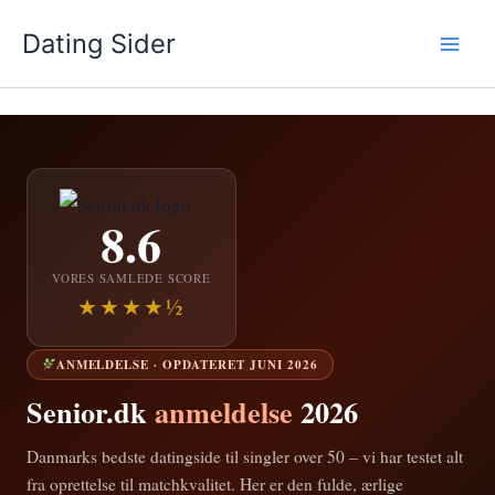
Gå
Dating Sider
til
indholdet
8.6
VORES SAMLEDE SCORE
★★★★½
ANMELDELSE · OPDATERET JUNI 2026
Senior.dk
anmeldelse
2026
Danmarks bedste datingside til singler over 50 – vi har testet alt
fra oprettelse til matchkvalitet. Her er den fulde, ærlige