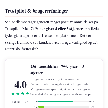
Trustpilot & brugererfaringer
Senior.dk modtager generelt meget positive anmeldelser på
79% der giver 4 eller 5 stjerner
Trustpilot. Med
er billedet
tydeligt: brugerne er tilfredse med platformen. Det der
særligt fremhæves er kundeservice, brugervenlighed og det
autentiske fællesskab.
250+ anmeldelser · 79% giver 4–5
stjerner
4.0
Brugerne roser særligt kundeservicen,
fællesskabets tone og den enkle brugerflade.
Mange nævner specifikt, at de har mødt gode
★★★★
bekendtskaber – og at nogen er endt som et par.
5★
67%
TRUSTPILOT
4★
12%