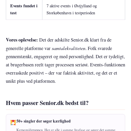
Events fundet i
7 aktive events i Østjylland og
test
Storkøbenhavn i testperioden
Vores oplevelse:
Det der adskilte Senior.dk klart fra de
samtalekvaliteten
generelle platforme var
. Folk svarede
gennemtænkt, engageret og med personlighed. Det er tydeligt,
at brugerbasen reelt tager processen seriøst. Events-funktionen
overraskede positivt – der var faktisk aktivitet, og det er et
unikt plus ved platformen.
Hvem passer Senior.dk bedst til?
50+ singler der søger kærlighed
Kernemålgruppen. Her er alle i samme livsfase og søger det samme.