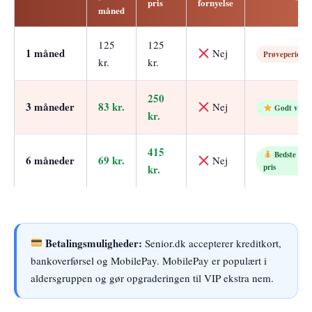
pris
fornyelse
måned
125
125
1 måned
Nej
Prøveperiode
kr.
kr.
250
3 måneder
83 kr.
Nej
Godt valg
kr.
415
Bedste
6 måneder
69 kr.
Nej
kr.
pris
Betalingsmuligheder:
Senior.dk accepterer kreditkort,
bankoverførsel og MobilePay. MobilePay er populært i
aldersgruppen og gør opgraderingen til VIP ekstra nem.