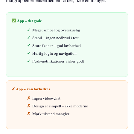
målgruppen er enkelthed en fordel, ikke en mangel.
App – det gode
Meget simpel og overskuelig
Stabil – ingen nedbrud i test
Store ikoner – god læsbarhed
Hurtig login og navigation
Push-notifikationer virker godt
✗ App – kan forbedres
Ingen video-chat
Design er simpelt – ikke moderne
Mørk tilstand mangler