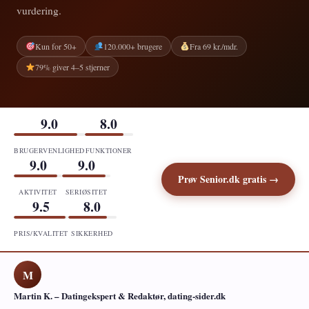
vurdering.
Kun for 50+
120.000+ brugere
Fra 69 kr./mdr.
79% giver 4–5 stjerner
9.0
8.0
BRUGERVENLIGHED
FUNKTIONER
9.0
9.0
Prøv Senior.dk gratis →
AKTIVITET
SERIØSITET
9.5
8.0
PRIS/KVALITET
SIKKERHED
M
Martin K. – Datingekspert & Redaktør, dating-sider.dk